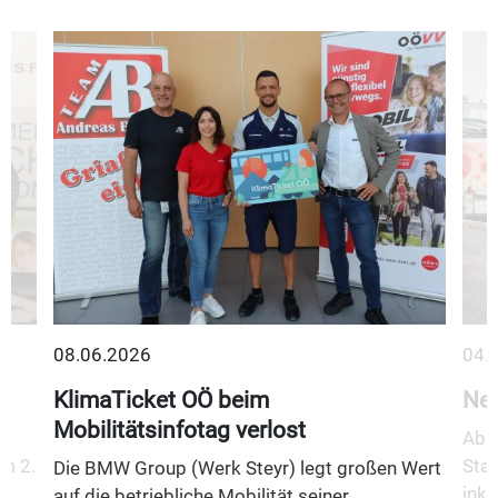
08.06.2026
04.
KlimaTicket OÖ beim
Neu
Mobilitätsinfotag verlost
Ab 1
m 2.
Stad
Die BMW Group (Werk Steyr) legt großen Wert
inkl
auf die betriebliche Mobilität seiner