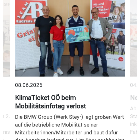
08.06.2026
04.
KlimaTicket OÖ beim
Neu
Mobilitätsinfotag verlost
Ab 1
m 2.
Stad
Die BMW Group (Werk Steyr) legt großen Wert
inkl
auf die betriebliche Mobilität seiner
fnis
Fahr
Mitarbeiterinnen/Mitarbeiter und baut dafür
n,