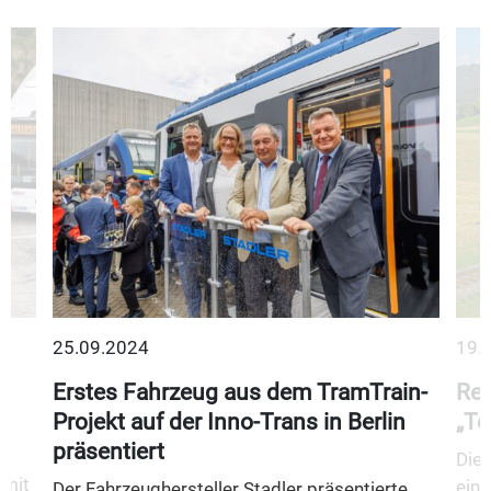
25.09.2024
19.
Erstes Fahrzeug aus dem TramTrain-
Reg
Projekt auf der Inno-Trans in Berlin
„Te
präsentiert
s
Die 
 mit
eine
Der Fahrzeughersteller Stadler präsentierte