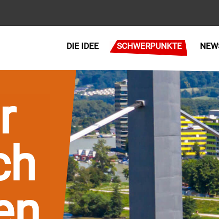
DIE IDEE
SCHWERPUNKTE
NEW
r
ch
en