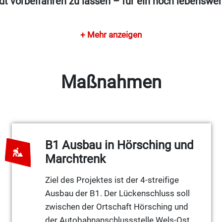
dt vorbeifahren zu lassen – für ein noch lebenswer
, die Luftschadstoff- und Treibhausgasemissione
+ Mehr anzeigen
w. Radwegen ausbauen und optimieren, damit mehr
en oft Verbesserungen für Radfahrerinnen und Ra
lität des öffentlichen Raums erhöht. Ebenso kön
Maßnahmen
en und eigene Fahrstreifen für den
Öffentlichen V
B1 Ausbau in Hörsching und
Marchtrenk
Ziel des Projektes ist der 4-streifige
Ausbau der B1. Der Lückenschluss soll
zwischen der Ortschaft Hörsching und
der Autobahnanschlussstelle Wels-Ost