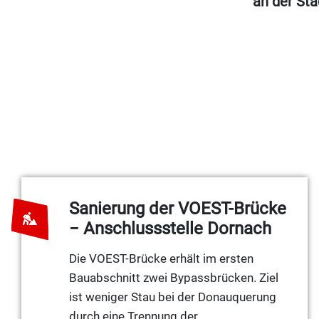
an der Sta
Wie kann es trotzdem gelingen
Maßnahme: das Netz an Geh- bz
umsteigen. Straßenprojekte biet
Fußgänger, was maßgeblich die Qua
Streckenführung
Sanierung der VOEST-Brücke
− Anschlussstelle Dornach
Die VOEST-Brücke erhält im ersten
Bauabschnitt zwei Bypassbrücken. Ziel
ist weniger Stau bei der Donauquerung
durch eine Trennung der