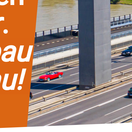
.
bau
u!