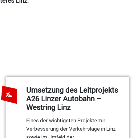
teres Linz.
n zu reduzieren? Eine wirksame
 Menschen auf aktive Mobilität
dfahrer sowie Fußgängerinnen und
nen im Zuge von Lückenschließungen
erkehr
entstehen.
Umsetzung des Leitprojekts
A26 Linzer Autobahn –
Westring Linz
Eines der wichtigsten Projekte zur
Verbesserung der Verkehrslage in Linz
sowie im Umfeld der