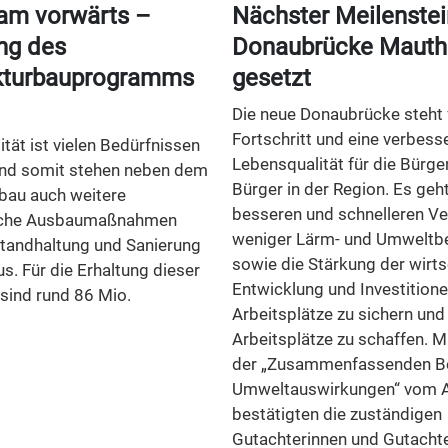
am vorwärts –
Nächster Meilenstei
ng des
Donaubrücke Mauth
ukturbauprogramms
gesetzt
Die neue Donaubrücke steht 
Fortschritt und eine verbess
tät ist vielen Bedürfnissen
Lebensqualität für die Bürge
und somit stehen neben dem
Bürger in der Region. Es geh
au auch weitere
besseren und schnelleren Ve
iche Ausbaumaßnahmen
weniger Lärm- und Umweltb
standhaltung und Sanierung
sowie die Stärkung der wirts
s. Für die Erhaltung dieser
Entwicklung und Investition
 sind rund 86 Mio.
Arbeitsplätze zu sichern und
Arbeitsplätze zu schaffen. M
der „Zusammenfassenden B
Umweltauswirkungen“ vom 
bestätigten die zuständigen
Gutachterinnen und Gutachte