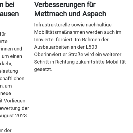
n bei
Verbesserungen für
ausen
Mettmach und Aspach
Infrastrukturelle sowie nachhaltige
Mobilitätsmaßnahmen werden auch im
für
Innviertel forciert. Im Rahmen der
erte
Ausbauarbeiten an der L503
rinnen und
Oberinnviertler Straße wird ein weiterer
t um einen
Schritt in Richtung zukunftsfitte Mobilität
rkehr,
gesetzt.
elastung
chaftlichen
en, um
 neue
it Vorliegen
ewertung der
August 2023
r der