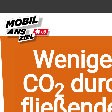
Wenige
CO
dur
2
fließend