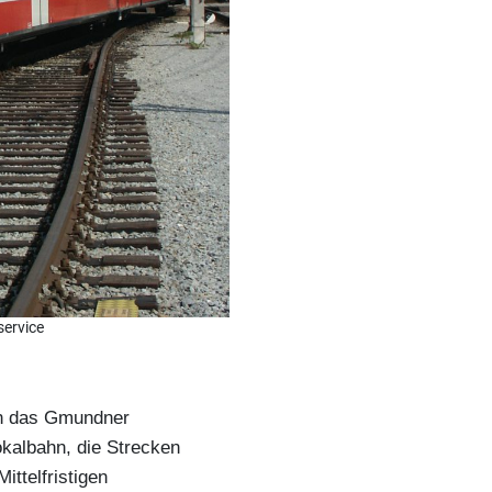
service
zen das Gmundner
okalbahn, die Strecken
ttelfristigen