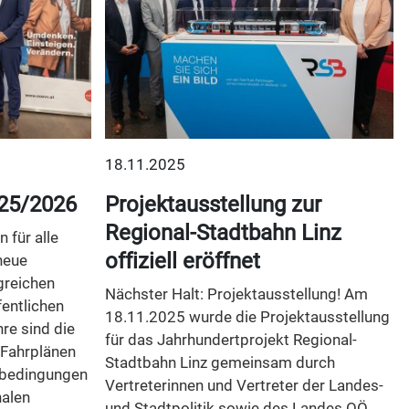
18.11.2025
25/2026
Projektausstellung zur
Regional-Stadtbahn Linz
 für alle
offiziell eröffnet
neue
greichen
Nächster Halt: Projektausstellung! Am
entlichen
18.11.2025 wurde die Projektausstellung
re sind die
für das Jahrhundertprojekt Regional-
 Fahrplänen
Stadtbahn Linz gemeinsam durch
nbedingungen
Vertreterinnen und Vertreter der Landes-
nalen
und Stadtpolitik sowie des Landes OÖ