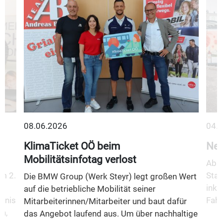
08.06.2026
04.
KlimaTicket OÖ beim
Neu
Mobilitätsinfotag verlost
Ab 1
m 2.
Stad
Die BMW Group (Werk Steyr) legt großen Wert
inkl
auf die betriebliche Mobilität seiner
fnis
Fahr
Mitarbeiterinnen/Mitarbeiter und baut dafür
n,
das Angebot laufend aus. Um über nachhaltige