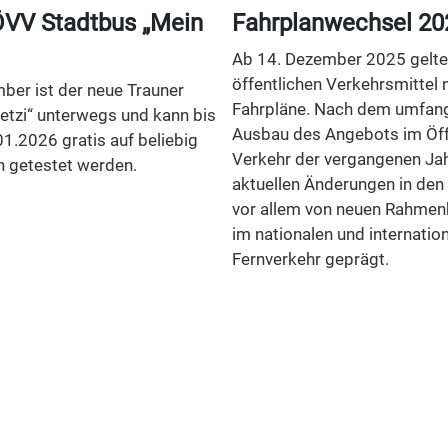
VV Stadtbus „Mein
Fahrplanwechsel 20
Ab 14. Dezember 2025 gelten
öffentlichen Verkehrsmittel 
ber ist der neue Trauner
Fahrpläne. Nach dem umfan
etzi“ unterwegs und kann bis
Ausbau des Angebots im Öff
01.2026 gratis auf beliebig
Verkehr der vergangenen Jah
n getestet werden.
aktuellen Änderungen in den
vor allem von neuen Rahme
im nationalen und internatio
Fernverkehr geprägt.