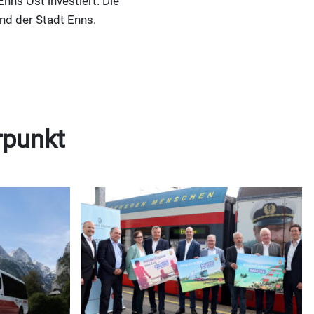
nns Ost investiert. Die
nd der Stadt Enns.
rpunkt