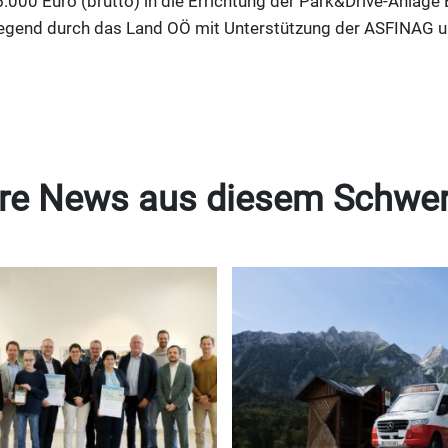
00 Euro (brutto) in die Errichtung der Park&Drive-Anlage E
iegend durch das Land OÖ mit Unterstützung der ASFINAG u
re News aus diesem Schwe