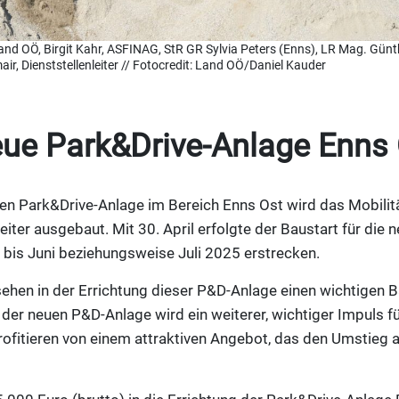
l, Land OÖ, Birgit Kahr, ASFINAG, StR GR Sylvia Peters (Enns), LR Mag. Günt
ir, Dienststellenleiter // Fotocredit: Land OÖ/Daniel Kauder
eue Park&Drive-Anlage Enns 
uen Park&Drive-Anlage im Bereich Enns Ost wird das Mobilit
iter ausgebaut. Mit 30. April erfolgte der Baustart für die 
 bis Juni beziehungsweise Juli 2025 erstrecken.
ehen in der Errichtung dieser P&D-Anlage einen wichtigen Ba
 der neuen P&D-Anlage wird ein weiterer, wichtiger Impuls fü
rofitieren von einem attraktiven Angebot, das den Umstieg 