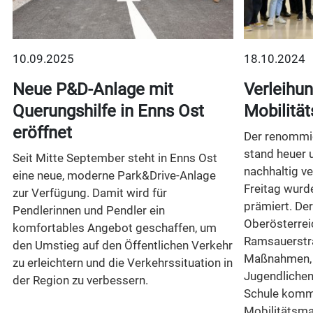
10.09.2025
18.10.2024
t
Neue P&D-Anlage mit
Verleihu
Querungshilfe in Enns Ost
Mobilitä
eröffnet
Der renommie
stand heuer 
Seit Mitte September steht in Enns Ost
nachhaltig v
eine neue, moderne Park&Drive-Anlage
Freitag wurd
zur Verfügung. Damit wird für
prämiert. De
Pendlerinnen und Pendler ein
Oberösterre
komfortables Angebot geschaffen, um
n
Ramsauerstr
den Umstieg auf den Öffentlichen Verkehr
Maßnahmen, d
zu erleichtern und die Verkehrssituation in
Jugendlichen
der Region zu verbessern.
Schule komm
Mobilitätsm