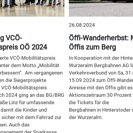
26.08.2024
ng VCÖ-
Öffi-Wanderherbst: 
tspreis OÖ 2024
Öffis zum Berg
rte VCÖ-Mobilitätspreis
In Kooperation mit der Hinte
unter dem Motto „Mobilität
Wurzeralm Bergbahnen AG l
erbessern“. Am vergangenen
Verkehrsverbund von Sa, 31.0
en die Siegerprojekte
15.09.2024 zum Öffi-Wander
r VCÖ-Mobilitätspreis
Anreise mit den Öffis gibt es
ich 2024 ging an das BG/BRG
Aktionszeitraum 30 Prozent 
aße Linz für umfassende
die Tickets für die
amit die Kinder und
Bergbahnen in Hinterstoder 
 sicher mit dem Fahrrad zur
der Wurzeralm.
en. Auch das
anagement der Sparkasse